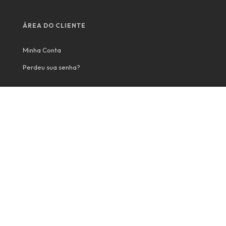
ÁREA DO CLIENTE
Minha Conta
Perdeu sua senha?
PARCEIROS
Para produtores
Para casas de eventos
Enjoy Ticket CNPJ 33.402.091/0001-40 • Todos os direitos
reservados